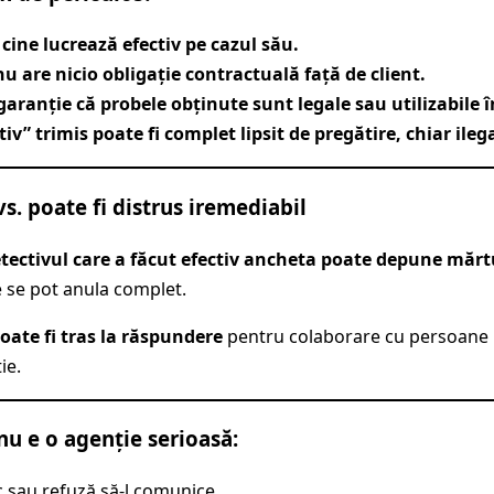
 cine lucrează efectiv pe cazul său.
nu are nicio obligație contractuală față de client.
garanție că probele obținute sunt legale sau utilizabile î
iv” trimis poate fi complet lipsit de pregătire, chiar ilega
vs. poate fi distrus iremediabil
tectivul care a făcut efectiv ancheta poate depune mărt
e se pot anula complet.
poate fi tras la răspundere
pentru colaborare cu persoane n
ie.
nu e o agenție serioasă:
c sau refuză să-l comunice.