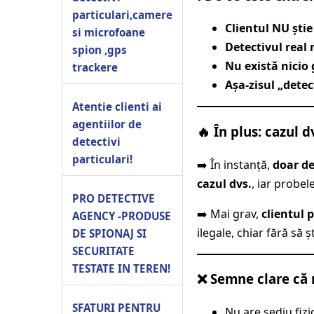
particulari,camere
Clientul NU știe
si microfoane
Detectivul real 
spion ,gps
Nu există nicio 
trackere
Așa-zisul „detect
Atentie clienti ai
agentiilor de
🔥 În plus: cazul d
detectivi
particulari!
➡️ În instanță,
doar de
cazul dvs.
, iar probel
PRO DETECTIVE
➡️ Mai grav,
clientul 
AGENCY -PRODUSE
ilegale, chiar fără să șt
DE SPIONAJ SI
SECURITATE
TESTATE IN TEREN!
❌ Semne clare că 
SFATURI PENTRU
Nu are sediu fizi