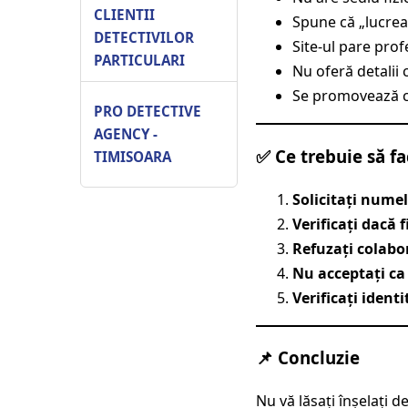
CLIENTII
Spune că „lucrea
DETECTIVILOR
Site-ul pare prof
PARTICULARI
Nu oferă detalii 
Se promovează ca 
PRO DETECTIVE
AGENCY -
✅ Ce trebuie să fa
TIMISOARA
Solicitați numel
Verificați dacă 
Refuzați colabo
Nu acceptați ca 
Verificați ident
📌 Concluzie
Nu vă lăsați înșelați d