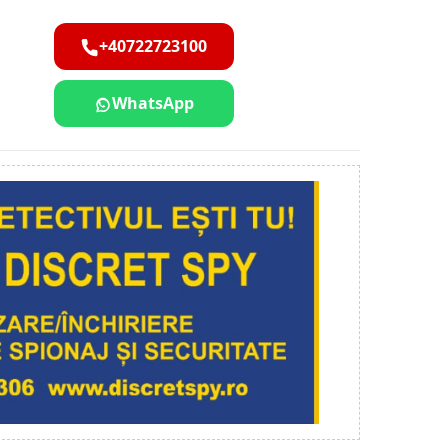
+40722723100
WhatsApp