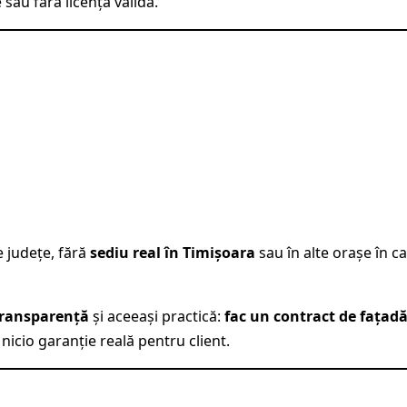
sau fără licență validă.
e județe, fără
sediu real în Timișoara
sau în alte orașe în c
 transparență
și aceeași practică:
fac un contract de fațad
icio garanție reală pentru client.