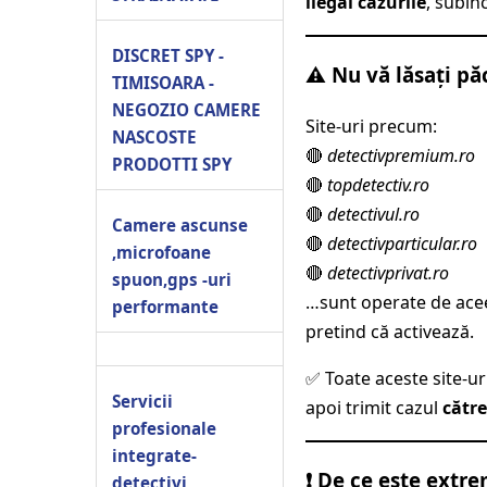
ilegal cazurile
, subîn
DISCRET SPY -
⚠️ Nu vă lăsați pă
TIMISOARA -
NEGOZIO CAMERE
Site-uri precum:
NASCOSTE
🔴
detectivpremium.ro
PRODOTTI SPY
🔴
topdetectiv.ro
🔴
detectivul.ro
Camere ascunse
🔴
detectivparticular.ro
,microfoane
🔴
detectivprivat.ro
spuon,gps -uri
…sunt operate de acee
performante
pretind că activează.
✅ Toate aceste site-u
Servicii
apoi trimit cazul
către
profesionale
integrate-
❗ De ce este extre
detectivi