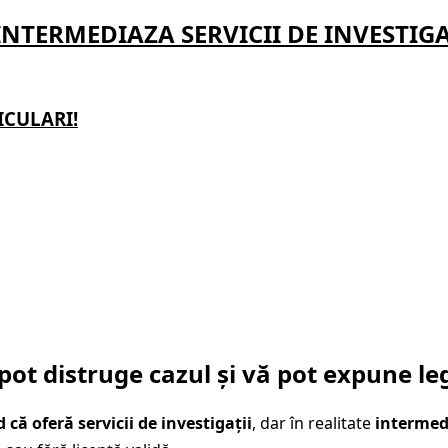
INTERMEDIAZA SERVICII DE INVESTIGA
ICULARI!
 pot distruge cazul și vă pot expune le
d că oferă servicii de investigații
, dar în realitate
intermed