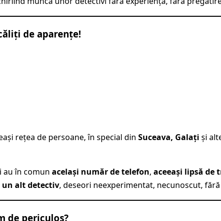
chiriind munca unor detectivi fără experiență, fără pregătire 
căliți de aparențe!
ași rețea de persoane, în special din
Suceava, Galați
și alt
ri au în comun
același număr de telefon
,
aceeași lipsă de
 un alt detectiv
, deseori neexperimentat, necunoscut, fără n
m de periculos?