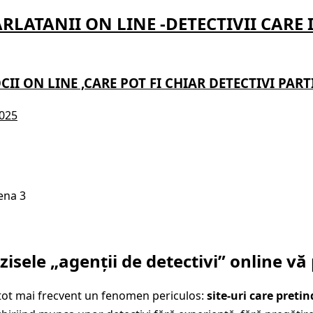
ARLATANII ON LINE -DETECTIVII CARE 
CII ON LINE ,CARE POT FI CHIAR DETECTIVI PART
2025
ena 3
-zisele „agenții de detectivi” online vă
tot mai frecvent un fenomen periculos:
site-uri care pretin