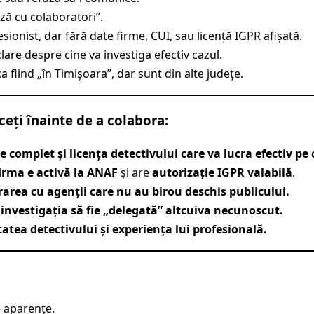
ză cu colaboratori”.
esionist, dar fără date firme, CUI, sau licență IGPR afișată.
clare despre cine va investiga efectiv cazul.
fiind „în Timișoara”, dar sunt din alte județe.
ceți înainte de a colabora:
e complet și licența detectivului care va lucra efectiv pe 
firma e activă la ANAF
și are
autorizație IGPR valabilă
.
rarea cu agenții care nu au birou deschis publicului.
investigația să fie „delegată” altcuiva necunoscut.
itatea detectivului și experiența lui profesională.
e aparențe.